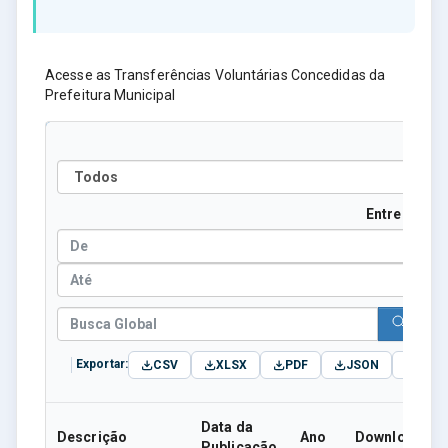
Acesse as Transferências Voluntárias Concedidas da
Prefeitura Municipal
Ano
Entre Datas
Exportar:
CSV
XLSX
PDF
JSON
TXT
Data da
Descrição
Ano
Download
Publicação