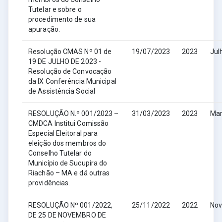
Tutelar e sobre o
procedimento de sua
apuração.
Resolução CMAS Nº 01 de
19/07/2023
2023
Jul
19 DE JULHO DE 2023 -
Resolução de Convocação
da IX Conferência Municipal
de Assistência Social
RESOLUÇÃO N.º 001/2023 –
31/03/2023
2023
Ma
CMDCA Institui Comissão
Especial Eleitoral para
eleição dos membros do
Conselho Tutelar do
Município de Sucupira do
Riachão – MA e dá outras
providências.
RESOLUÇÃO Nº 001/2022,
25/11/2022
2022
No
DE 25 DE NOVEMBRO DE